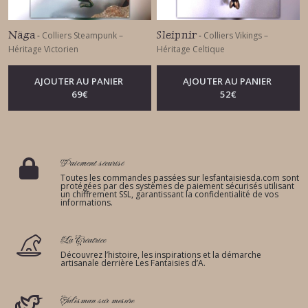
Näga
Sleipnir
-
Colliers Steampunk –
-
Colliers Vikings –
Héritage Victorien
Héritage Celtique
AJOUTER AU PANIER
AJOUTER AU PANIER
69
€
52
€
Paiement sécurisé
Toutes les commandes passées sur lesfantaisiesda.com sont
protégées par des systèmes de paiement sécurisés utilisant
un chiffrement SSL, garantissant la confidentialité de vos
informations.
La Créatrice
Découvrez l’histoire, les inspirations et la démarche
artisanale derrière Les Fantaisies d’A.
Talisman sur mesure