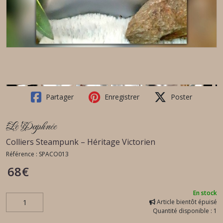
Partager
Enregistrer
Poster
Le Daphnée
Colliers Steampunk – Héritage Victorien
Référence :
SPACO013
68
€
En stock
Article bientôt épuisé
Quantité disponible : 1