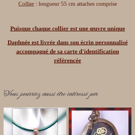
Collier
: longueur 55 cm attaches comprise
Puisque
c
haque c
ollier
est une
œuvre
unique
Daphnée
est livré
e
dans s
on écrin
personnalisé
accompagné de
sa carte d'identification
référenc
é
e
Vous pourriez aussi être intéressé par