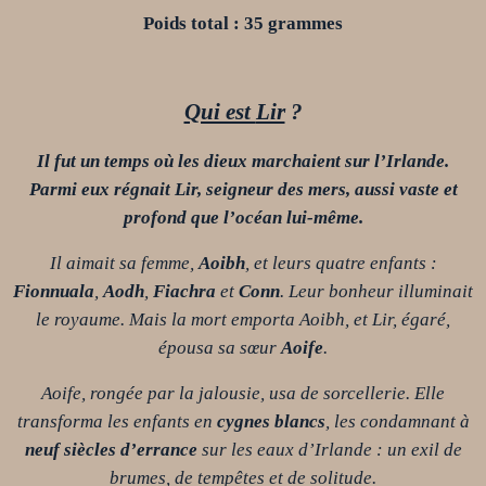
Poids total : 35 grammes
Qui est
Lir
?
Il fut un temps où les dieux marchaient sur l’Irlande.
Parmi eux régnait Lir, seigneur des mers, aussi vaste et
profond que l’océan lui-même.
Il aimait sa femme,
Aoibh
, et leurs quatre enfants :
Fionnuala
,
Aodh
,
Fiachra
et
Conn
. Leur bonheur illuminait
le royaume. Mais la mort emporta Aoibh, et Lir, égaré,
épousa sa sœur
Aoife
.
Aoife, rongée par la jalousie, usa de sorcellerie. Elle
transforma les enfants en
cygnes blancs
, les condamnant à
neuf siècles d’errance
sur les eaux d’Irlande : un exil de
brumes, de tempêtes et de solitude.