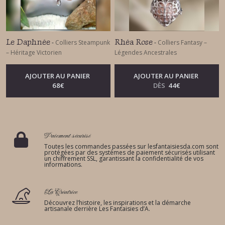
Le Daphnée
Rhéa Rose
-
Colliers Steampunk
-
Colliers Fantasy –
– Héritage Victorien
Légendes Ancestrales
AJOUTER AU PANIER
AJOUTER AU PANIER
68
€
DÈS
44
€
Paiement sécurisé
Toutes les commandes passées sur lesfantaisiesda.com sont
protégées par des systèmes de paiement sécurisés utilisant
un chiffrement SSL, garantissant la confidentialité de vos
informations.
La Créatrice
Découvrez l’histoire, les inspirations et la démarche
artisanale derrière Les Fantaisies d’A.