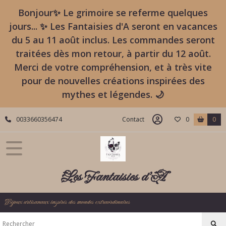
Fermer
Bonjour✨ Le grimoire se referme quelques
jours... ✨ Les Fantaisies d'A seront en vacances
du 5 au 11 août inclus. Les commandes seront
FILTRES
traitées dès mon retour, à partir du 12 août.
Tous
Merci de votre compréhension, et à très vite
les
pour de nouvelles créations inspirées des
produits
mythes et légendes. 🌙
Bracelets
de
Lien
0033660356474
Contact
0
0
&
d’Énergie
Bracelets
Fantasy
Les Fantaisies d'A
–
Légendes
Ancestrales
Bijoux artisanaux inspirés des mondes extraordinaires
(7)