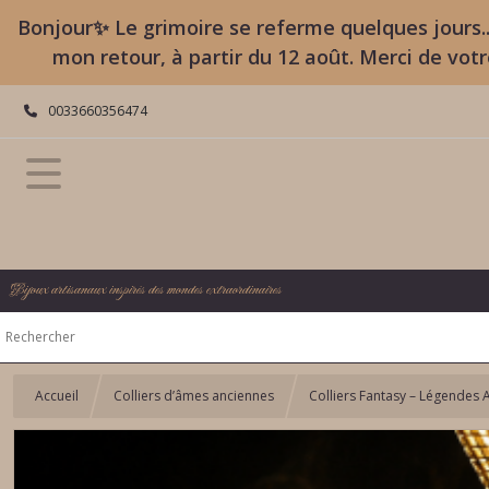
Bonjour✨ Le grimoire se referme quelques jours..
mon retour, à partir du 12 août. Merci de vot
0033660356474
Bijoux artisanaux inspirés des mondes extraordinaires
Accueil
Colliers d’âmes anciennes
Colliers Fantasy – Légendes 