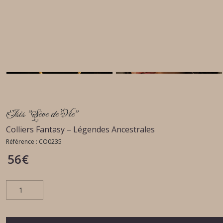
Isis "Sève de Vie"
Colliers Fantasy – Légendes Ancestrales
Référence :
CO0235
56
€