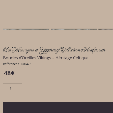
Les Messagers d'Yggdrasyl Collection Hrafnseidr
Boucles d’Oreilles Vikings – Héritage Celtique
Référence :
BO0476
48
€