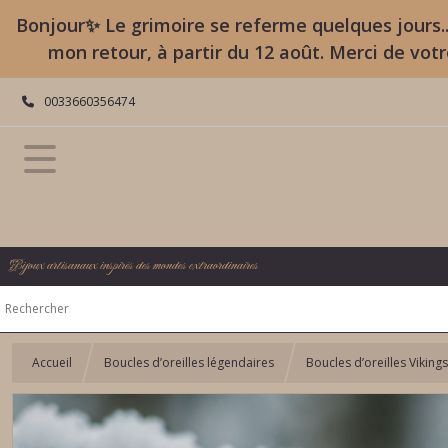
Bonjour✨ Le grimoire se referme quelques jours..
mon retour, à partir du 12 août. Merci de vot
0033660356474
Bijoux artisanaux inspirés des mondes extraordinaires
Accueil
Boucles d’oreilles légendaires
Boucles d’oreilles Viking