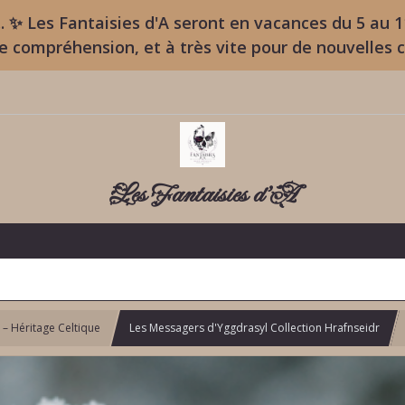
. ✨ Les Fantaisies d'A seront en vacances du 5 au 
re compréhension, et à très vite pour de nouvelles 
Les Fantaisies d'A
s – Héritage Celtique
Les Messagers d'Yggdrasyl Collection Hrafnseidr