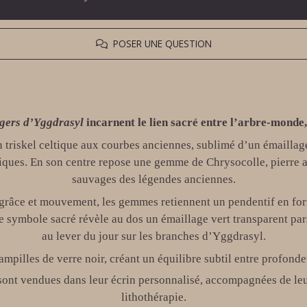
POSER UNE QUESTION
gers d’Yggdrasyl
incarnent le lien sacré entre l’arbre-monde, 
 un triskel celtique aux courbes anciennes, sublimé d’un émaillag
ques. En son centre repose une gemme de Chrysocolle, pierre aux 
sauvages des légendes anciennes.
t grâce et mouvement, les gemmes retiennent un pendentif en fo
ce symbole sacré révèle au dos un émaillage vert transparent pa
au lever du jour sur les branches d’Yggdrasyl.
pampilles de verre noir, créant un équilibre subtil entre profon
 sont vendues dans leur écrin personnalisé, accompagnées de leur
lithothérapie.