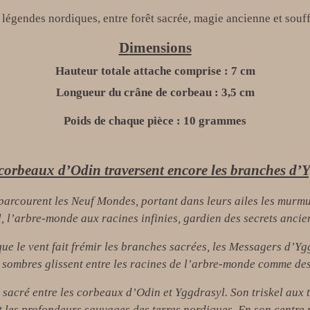
 légendes nordiques, entre forêt sacrée, magie ancienne et sou
D
imensions
Hauteur totale attache
comprise
:
7
cm
Longueur du crâne de corbeau : 3,5 cm
Poids de chaque pièce :
10
grammes
corbeaux d’Odin traversent encore les branches d
arcourent les Neuf Mondes, portant dans leurs ailes les murmur
 l’arbre-monde aux racines infinies, gardien des secrets ancie
que le vent fait frémir les branches sacrées, les Messagers d’
s sombres glissent entre les racines de l’arbre-monde comme de
 sacré entre les corbeaux d’Odin et Yggdrasyl. Son triskel aux 
et les profondeurs sauvages des terres nordiques. En son centre