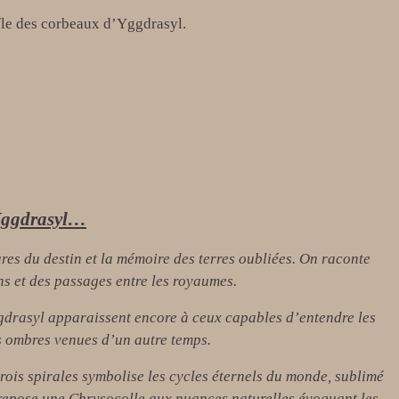
ffle des corbeaux d’Yggdrasyl.
’Yggdrasyl…
es du destin et la mémoire des terres oubliées. On raconte
ns et des passages entre les royaumes.
Yggdrasyl apparaissent encore à ceux capables d’entendre les
s ombres venues d’un autre temps.
trois spirales symbolise les cycles éternels du monde, sublimé
 repose une Chrysocolle aux nuances naturelles évoquant les