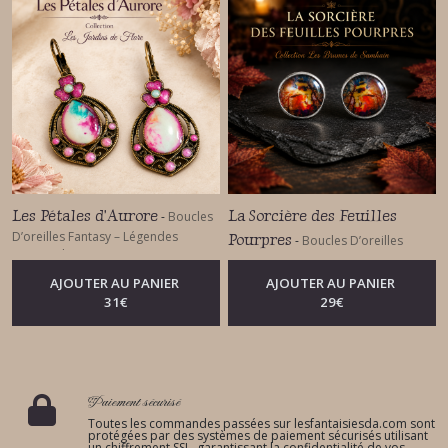
Les Pétales d'Aurore
La Sorcière des Feuilles
-
Boucles
D’oreilles Fantasy – Légendes
Pourpres
-
Boucles D’oreilles
Ancestrales
Fantasy – Légendes Ancestrales
AJOUTER AU PANIER
AJOUTER AU PANIER
31
€
29
€
Paiement sécurisé
Toutes les commandes passées sur lesfantaisiesda.com sont
protégées par des systèmes de paiement sécurisés utilisant
un chiffrement SSL, garantissant la confidentialité de vos