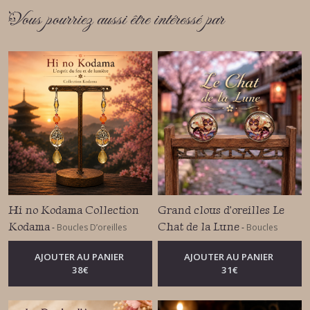
Vous pourriez aussi être intéressé par
Hi no Kodama Collection
Grand clous d'oreilles Le
Kodama
Chat de la Lune
-
Boucles D’oreilles
-
Boucles
Fantasy – Légendes Ancestrales
D’oreilles Fantasy – Légendes
Ancestrales
AJOUTER AU PANIER
AJOUTER AU PANIER
38
€
31
€