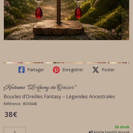
Partager
Enregistrer
Poster
Kodama "Le Sang du Cerisier"
Boucles d’Oreilles Fantasy – Légendes Ancestrales
Référence :
BO0448
38
€
En stock
Article bientôt épuisé