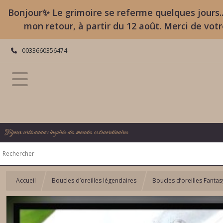
Bonjour✨ Le grimoire se referme quelques jours..
mon retour, à partir du 12 août. Merci de vot
0033660356474
Bijoux artisanaux inspirés des mondes extraordinaires
Accueil
Boucles d’oreilles légendaires
Boucles d’oreilles Fanta