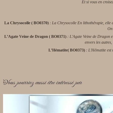
Et si vous en croise
La Chrysocolle ( BO0370)
: La Chrysocolle En lithothérapie, elle e
On 
L’Agate Veine de Dragon
( BO0371)
: L'Agate Veine de Dragon e
envers les autres,
L’Hématite( BO0373)
: L'Hématite est 
Vous pourriez aussi être intéressé par