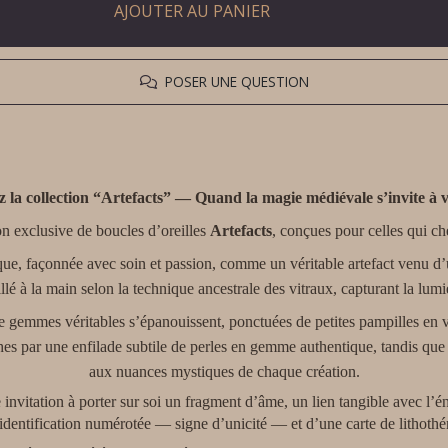
AJOUTER AU PANIER
POSER UNE QUESTION
 la collection “Artefacts” — Quand la magie médiévale s’invite à vo
n exclusive de boucles d’oreilles
Artefacts
, conçues pour celles qui ch
que, façonnée avec soin et passion, comme un véritable artefact venu d
llé à la main selon la technique ancestrale des vitraux, capturant la lumi
 de gemmes véritables s’épanouissent, ponctuées de petites pampilles e
hes par une enfilade subtile de perles en gemme authentique, tandis que l
aux nuances mystiques de chaque création.
e invitation à porter sur soi un fragment d’âme, un lien tangible avec l
entification numérotée — signe d’unicité — et d’une carte de lithothérap