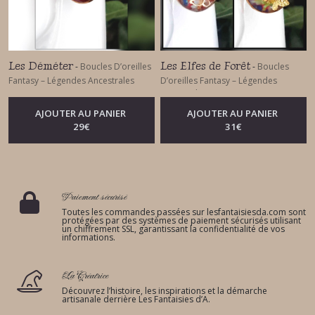
Les Déméter
Les Elfes de Forêt
-
Boucles D’oreilles
-
Boucles
Fantasy – Légendes Ancestrales
D’oreilles Fantasy – Légendes
Ancestrales
AJOUTER AU PANIER
AJOUTER AU PANIER
29
€
31
€
Paiement sécurisé
Toutes les commandes passées sur lesfantaisiesda.com sont
protégées par des systèmes de paiement sécurisés utilisant
un chiffrement SSL, garantissant la confidentialité de vos
informations.
La Créatrice
Découvrez l’histoire, les inspirations et la démarche
artisanale derrière Les Fantaisies d’A.