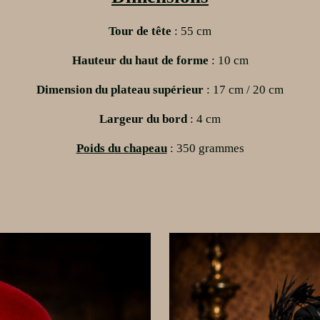
Tour de tête
: 55 cm
Hauteur
du haut de forme
: 10 cm
D
imension du plateau supérieur
: 17 cm / 20 cm
Largeur
du bord
: 4 cm
P
oids d
u chapeau
: 350 grammes