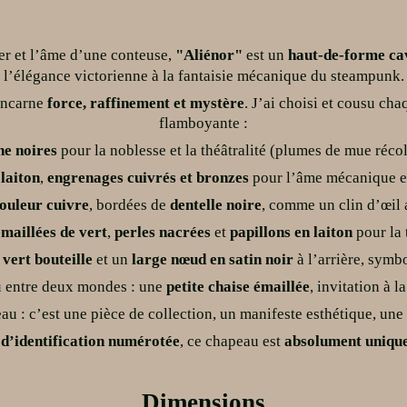
er et l’âme d’une conteuse,
"Aliénor"
est un
haut-de-forme cav
l’élégance victorienne à la fantaisie mécanique du steampunk.
 incarne
force, raffinement et mystère
.
J’ai choisi et cousu ch
flamboyante :
he noires
pour la noblesse et la théâtralité (plumes de mue récol
 laiton
,
engrenages cuivrés et bronzes
pour l’âme mécanique et 
couleur cuivre
, bordées de
dentelle noire
, comme un clin d’œil 
maillées de vert
,
perles nacrées
et
papillons en laiton
pour la 
vert bouteille
et un
large nœud en satin noir
à l’arrière, symb
u entre deux mondes : une
petite chaise émaillée
, invitation à l
au : c’est une pièce de collection, un manifeste esthétique, un
 d’identification numérotée
, ce chapeau est
absolument uniqu
D
imensions