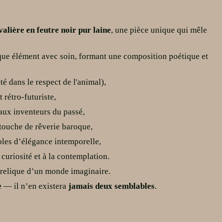
alière en feutre noir pur laine
, une pièce unique qui mêle
aque
élément avec soin, formant une composition poétique et
té dans le respect de l'animal),
rétro-futuriste,
aux inventeurs du passé,
touche de rêverie baroque,
oles d’élégance intemporelle,
a curiosité et à la contemplation.
e relique d’un monde imaginaire.
e
— il n’en existera
jamais deux semblables
.