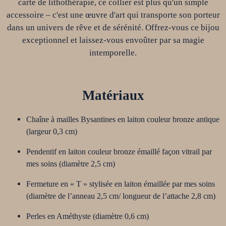
carte de lithothérapie, ce collier est plus qu'un simple
accessoire – c'est une œuvre d'art qui transporte son porteur
dans un univers de rêve et de sérénité. Offrez-vous ce bijou
exceptionnel et laissez-vous envoûter par sa magie
intemporelle.
Matériaux
Chaîne à mailles
Bysantines en laiton couleur bronze antique
(
largeur
0,3 cm)
Pendentif
en
laiton couleur bronze
émaillé
façon vitrail
par
mes soins
(
diamètre 2,
5
cm
)
Fermeture
en « T » stylisée en laiton émaillée par mes soins
(diamètre de l’anneau 2,5 cm/ longueur de l’attache 2,8 cm)
Perle
s
en
Améthyste
(diamètre 0,
6
cm)