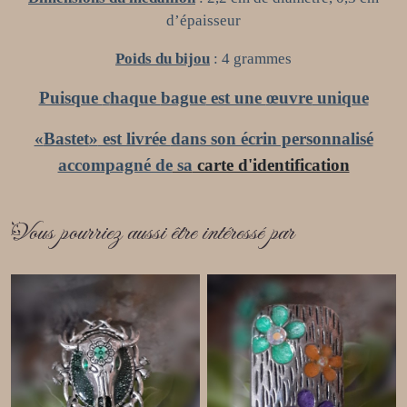
d’épaisseur
Poids
du bijou
: 4 grammes
Puisque
c
haque
bague
est une
œuvre
unique
«
Bastet
»
est livré
e
dans son écrin personnalisé
accompagné de
sa
carte d'identification
Vous pourriez aussi être intéressé par