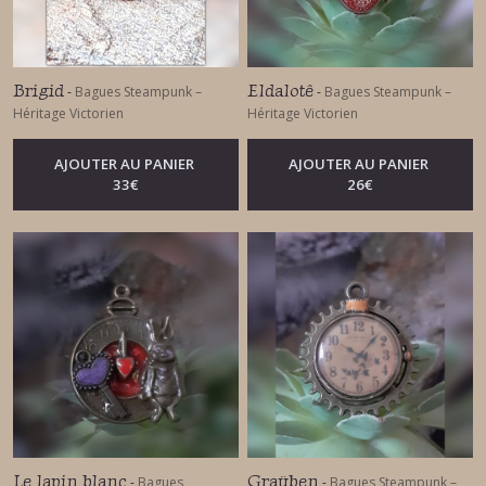
Brigid
Eldalotê
-
Bagues Steampunk –
-
Bagues Steampunk –
Héritage Victorien
Héritage Victorien
AJOUTER AU PANIER
AJOUTER AU PANIER
33
€
26
€
Le lapin blanc
Graüben
-
Bagues
-
Bagues Steampunk –