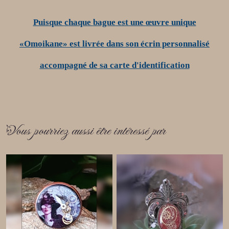
Puisque
c
haque
bague
est une
œuvre
unique
«
Omoikane
»
est livré
e
dans son écrin personnalisé
accompagné de
sa carte d'identification
Vous pourriez aussi être intéressé par