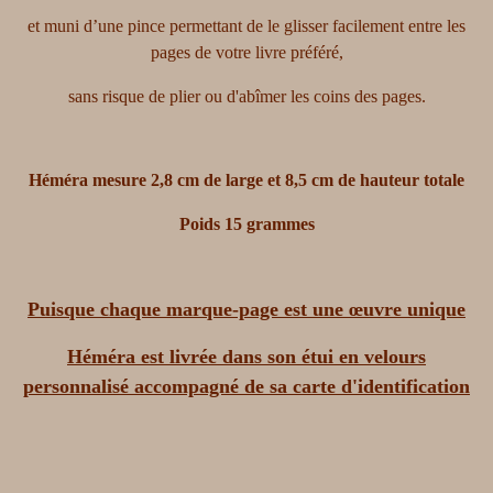
et
muni d’une pince
permettant
de
l
e glisser facilement entre les
pages de votre livre préféré,
sans risque de plier ou d'abîmer les coins des pages.
Héméra
mesure
2,8
cm de large et
8,
5
cm
de
hauteur
totale
Poids
15
grammes
Puisque
c
haque
marque-page
est une
œuvre
unique
Héméra
est livré
e
dans s
o
n étui en velours
personnalisé accompagné de
sa carte d'identification