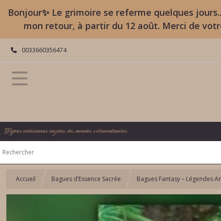
Bonjour✨ Le grimoire se referme quelques jours..
mon retour, à partir du 12 août. Merci de vot
0033660356474
Bijoux artisanaux inspirés des mondes extraordinaires
Accueil
Bagues d’Essence Sacrée
Bagues Fantasy – Légendes An