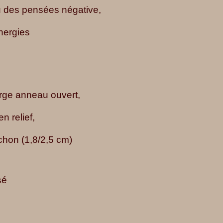
 des pensées négative,
énergies
arge anneau ouvert,
n relief,
chon (1,8/2,5 cm)
sé