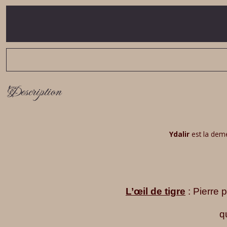
Description
Ydalir
est la demeu
L’œil
de tigre
: Pierre 
q