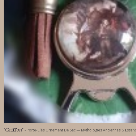
"Griffon"
-
Porte-Clés Ornement De Sac — Mythologies Anciennes & Essen