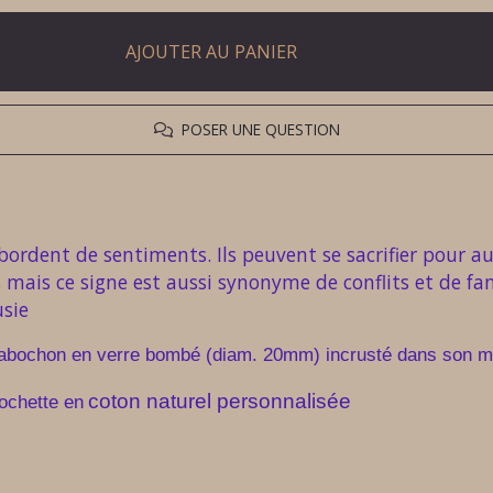
AJOUTER AU PANIER
POSER UNE QUESTION
 débordent de sentiments. Ils peuvent se sacrifier pour
, mais ce signe est aussi synonyme de conflits et de fa
usie
 cabochon
en verre bombé
(diam. 20mm) incrusté dans son mé
coton naturel
person
n
alisée
pochette
en